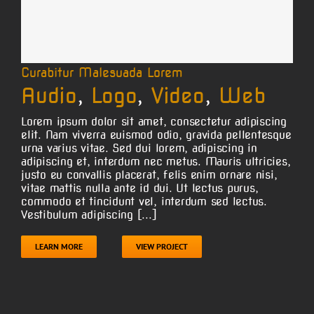
Curabitur Malesuada Lorem
Audio
,
Logo
,
Video
,
Web
Lorem ipsum dolor sit amet, consectetur adipiscing
elit. Nam viverra euismod odio, gravida pellentesque
urna varius vitae. Sed dui lorem, adipiscing in
adipiscing et, interdum nec metus. Mauris ultricies,
justo eu convallis placerat, felis enim ornare nisi,
vitae mattis nulla ante id dui. Ut lectus purus,
commodo et tincidunt vel, interdum sed lectus.
Vestibulum adipiscing [...]
LEARN MORE
VIEW PROJECT