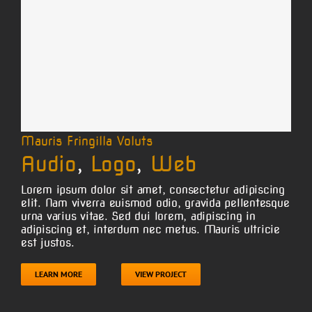
Mauris Fringilla Voluts
Audio
,
Logo
,
Web
Lorem ipsum dolor sit amet, consectetur adipiscing
elit. Nam viverra euismod odio, gravida pellentesque
urna varius vitae. Sed dui lorem, adipiscing in
adipiscing et, interdum nec metus. Mauris ultricie
est justos.
LEARN MORE
VIEW PROJECT