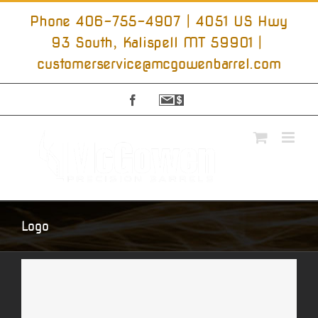
Skip
to
Phone 406-755-4907 | 4051 US Hwy
content
93 South, Kalispell MT 59901
|
customerservice@mcgowenbarrel.com
Facebook
Sign
Up
For
Emails
Logo